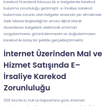
Karekod Standardı Kılavuzu ile e-belgelerde karekod
bulunma zorunluluğu getirmiştir. e-İrsaliye, karekod
bulunması zorunlu olan belgeler arasında yer almaktadır.
Gelir İdaresi Başkanlığı’nın amacı dijital olarak
düzenlenen belgelerin elektronik ortamda
sorgulanmasını, görüntülenmesini ve doğrulanmasını
karekod ile kolay bir şekilde gerçekleştirmektir.
İ
n
tern
et
Ü
zer
ind
en
Mal
ve
H
iz
met
Sat
ı
ş
ı
nda
E
–
İ
rs
ali
y
e Kare
k
od
Z
or
un
l
ulu
ğ
u
509
S
ı
ra
No
.
lu
V
UK
‘
un
k
aps
am
ı
na
g
ö
re
,
internet