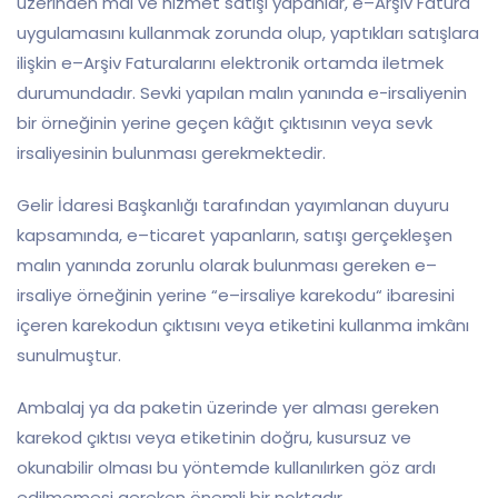
ü
zer
ind
en
mal
ve
h
iz
met
sat
ı
ş
ı
y
apan
lar
,
e
–
Ar
ş
iv
F
atur
a
u
yg
ul
amas
ı
n
ı
k
ull
an
m
ak
z
or
unda
ol
up
,
y
apt
ı
k
lar
ı
sat
ı
ş
l
ara
ili
ş
kin
e
–
Ar
ş
iv
F
atural
ar
ı
n
ı
ele
kt
ron
ik
or
t
am
da
ile
tm
ek
dur
um
und
ad
ı
r
.
Sevki yapılan malın yanında e-irsaliyenin
bir örneğinin yerine geçen kâğıt çıktısının veya sevk
irsaliyesinin bulunması gerekmektedir.
G
el
ir
İ
d
ares
i
Ba
ş
kan
l
ı
ğ
ı
tar
af
ı
nd
an
y
ay
ı
ml
anan
d
uy
uru
k
aps
am
ı
nda
,
e
–
tic
aret
y
apan
lar
ı
n
,
sat
ı
ş
ı
ger
ç
ek
le
ş
en
mal
ı
n
y
an
ı
nda
z
or
un
lu
o
lar
ak
bul
un
mas
ı
g
ere
ken
e
–
irs
ali
ye
ö
r
ne
ğ
in
in
y
er
ine
“
e
–
irs
ali
ye
k
are
k
od
u
“
ib
ares
ini
i
ç
eren
k
are
k
od
un
ç
ı
kt
ı
s
ı
n
ı
ve
ya
et
ik
et
ini
k
ull
an
ma
im
k
â
n
ı
sun
ul
mu
ş
tur
.
Amb
al
aj
ya
da
p
ak
et
in
ü
zer
ind
e
y
er
al
mas
ı
g
ere
ken
k
are
k
od
ç
ı
kt
ı
s
ı
ve
ya
et
ik
et
in
in
do
ğ
ru
,
k
us
urs
uz
ve
ok
un
abil
ir
ol
mas
ı
bu
y
ö
nt
em
de
k
ull
an
ı
l
ı
r
ken
g
ö
z
ard
ı
ed
il
mem
esi
g
ere
ken
ö
n
em
li
bir
n
ok
t
ad
ı
r
.